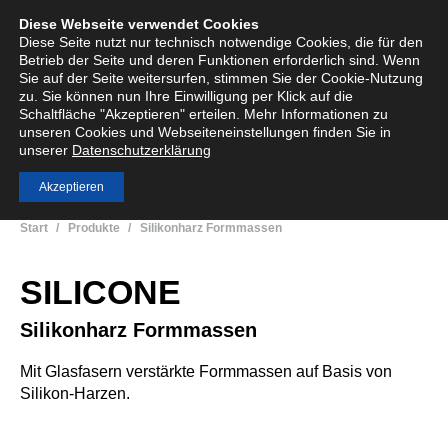
Diese Webseite verwendet Cookies
English
Deutsch
Menü
Search:
Diese Seite nutzt nur technisch notwendige Cookies, die für den
Betrieb der Seite und deren Funktionen erforderlich sind. Wenn
Sie auf der Seite weitersurfen, stimmen Sie der Cookie-Nutzung
zu. Sie können nun Ihre Einwilligung per Klick auf die
Schaltfläche "Akzeptieren" erteilen. Mehr Informationen zu
Duroplastische Formmassen
unseren Cookies und Webseiteneinstellungen finden Sie in
unserer
Datenschutzerklärung
Innovative, individualisierte Kunststoffe
Akzeptieren
Sie befinden sich hier:
Start
Produkte
Silikonharz Formmassen
SILICONE
Silikonharz Formmassen
Mit Glasfasern verstärkte Formmassen auf Basis von
Silikon-Harzen.