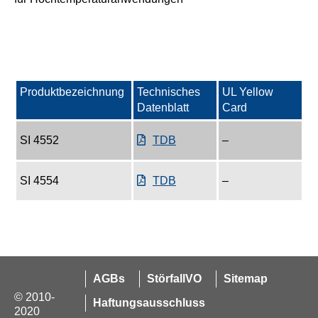
Produktbezeichnung
Technisches
UL Yellow
Datenblatt
Card
SI 4552
TDB
–
SI 4554
TDB
–
AGBs
StörfallVO
Sitemap
© 2010-
Haftungsausschluss
2020